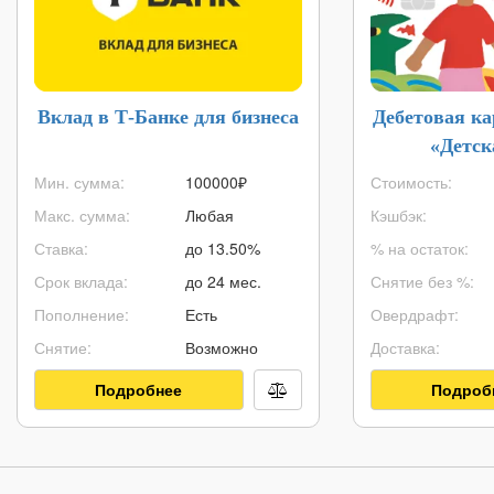
Вклад в Т-Банке для бизнеса
Дебетовая к
«Детск
Мин. сумма:
100000
₽
Стоимость:
Макс. сумма:
Любая
Кэшбэк:
Ставка:
до 13.50%
% на остаток:
Срок вклада:
до 24 мес.
Снятие без %:
Пополнение:
Есть
Овердрафт:
Снятие:
Возможно
Доставка:
Подробнее
Подроб