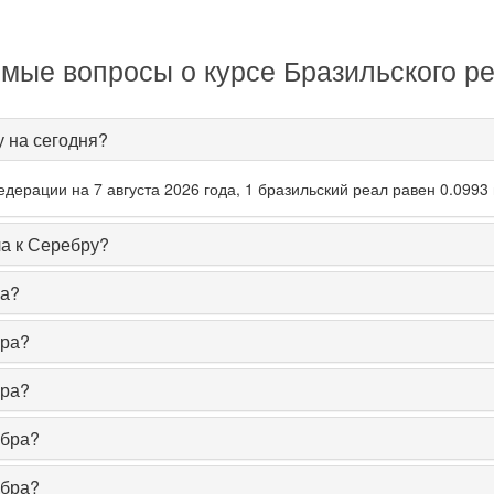
мые вопросы о курсе Бразильского р
у на сегодня?
ерации на 7 августа 2026 года, 1 бразильский реал равен 0.0993
ла к Серебру?
ра?
бра?
бра?
ебра?
ебра?