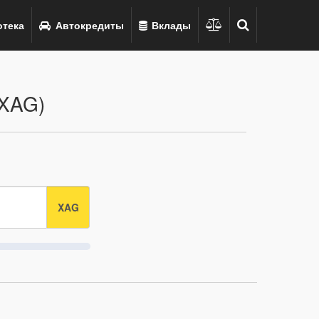
тека
Автокредиты
Вклады
(XAG)