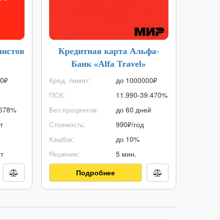
листов
Кредитная карта Альфа-
Ипот
Банк «Alfa Travel»
0
₽
Кред. лимит:
до
1000000
₽
Макс. с
ПСК:
11.990-39.470%
Мин. су
.678%
Без процентов:
до 60 дней
ПСК:
т
Стоимость:
990₽/год
Срок ип
Кэшбэк:
до 10%
Первонач
т
Решение:
5 мин.
Возраст:
Подробнее