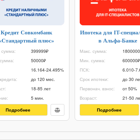
Кредит Совкомбанк
Ипотека для IT-специа
«Стандартный плюс»
в Альфа-Банке
 сумма:
399999
₽
Макс. сумма:
1800000
сумма:
50000
₽
Мин. сумма:
600000
₽
16.164-24.495%
ПСК:
6.010-7
кредита:
до 120 мес.
Срок ипотеки:
до 30 ле
ст:
18-85 лет
Первонач. взнос:
от 50%
ние:
5 мин.
Возраст:
21-50 ле
Подробнее
Подробнее