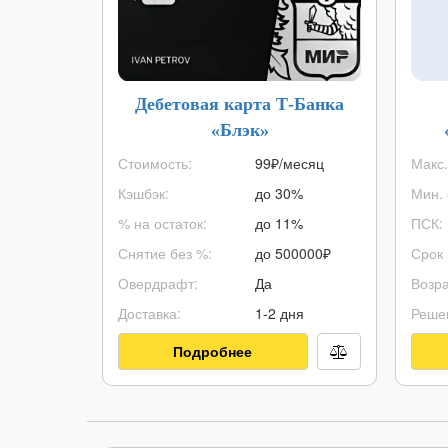
Дебетовая карта Т-Банка
«Блэк»
Стоимость:
99₽/месяц
Макс.
Кэшбэк:
до 30%
Мин. 
% на остаток:
до 11%
ПСК:
Снятие без %:
до
500000
₽
Срок 
Овердрафт:
Да
Возра
Доставка:
1-2 дня
Реше
Подробнее