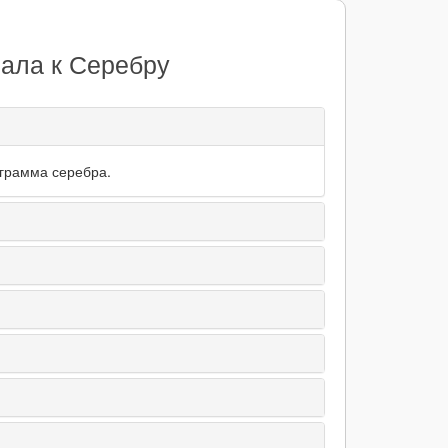
еала к Серебру
 грамма серебра.