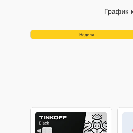
График к
Неделя