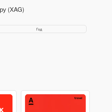
бру (XAG)
Год