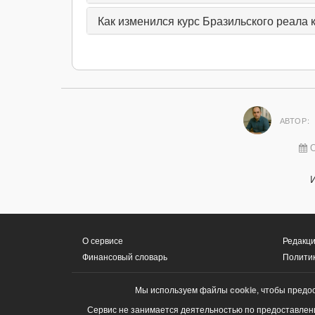
Как изменился курс Бразильского реала к
АВТОР:
О
О сервисе
Редакци
Финансовый словарь
Полити
Мы используем файлы
cookie
, чтобы предо
Сервис не занимается деятельностью по предоставлени