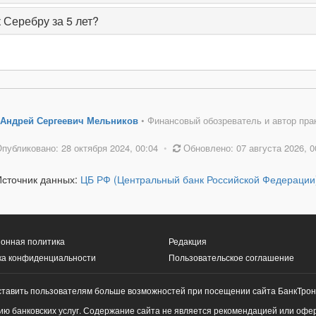
 Серебру за 5 лет?
Андрей Сергеевич Мельников
• Финансовый обозреватель и автор пра
публиковано: 28 октября 2024, 00:04
•
Обновлено: 07 августа 2026, 0
Источник данных:
ЦБ РФ (Центральный банк Российской Федерации
онная политика
Редакция
ка конфиденциальности
Пользовательское соглашение
ставить пользователям больше возможностей при посещении сайта БанкТрон
ю банковских услуг. Содержание сайта не является рекомендацией или офе