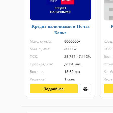
Кредит наличными в Почта
Банке
Макс. сумма:
8000000
₽
Кред.
Мин. сумма:
30000
₽
ПСК:
ПСК:
28.734-47.112%
Без п
Срок кредита:
до 84 мес.
Стоим
Возраст:
18-80 лет
Кэшбэ
Решение:
1 мин.
Реше
Подробнее