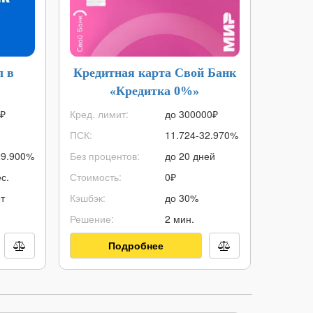
л в
Кредитная карта Свой Банк
Кред
«Кредитка 0%»
₽
Кред. лимит:
до
300000
₽
Кред. ли
ПСК:
11.724-32.970%
ПСК:
29.900%
Без процентов:
до 20 дней
Без про
с.
Стоимость:
0₽
Стоимос
т
Кэшбэк:
до 30%
Кэшбэк:
Решение:
2 мин.
Решение
Подробнее