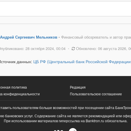
Андрей Сергеевич Мельников
• Финансовый обозреватель и автор пра
публиковано: 28 октября 2024, 00:04
•
Обновлено: 06 августа 2026, 0
Источник данных:
ЦБ РФ (Центральный банк Российской Федерации
онная политика
Редакция
ка конфиденциальности
Пользовательское соглашение
ставить пользователям больше возможностей при посещении сайта БанкТрон
ю банковских услуг. Содержание сайта не является рекомендацией или офе
При использовании материалов гиперссылка на Banktron.ru обязательна.