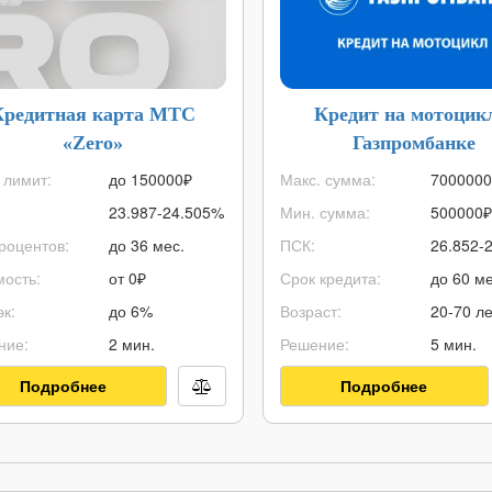
Кредитная карта МТС
Кредит на мотоцик
«Zero»
Газпромбанке
 лимит:
до
150000
₽
Макс. сумма:
7000000
23.987-24.505%
Мин. сумма:
500000
₽
роцентов:
до 36 мес.
ПСК:
26.852-
ость:
от 0₽
Срок кредита:
до 60 ме
к:
до 6%
Возраст:
20-70 ле
ние:
2 мин.
Решение:
5 мин.
Подробнее
Подробнее