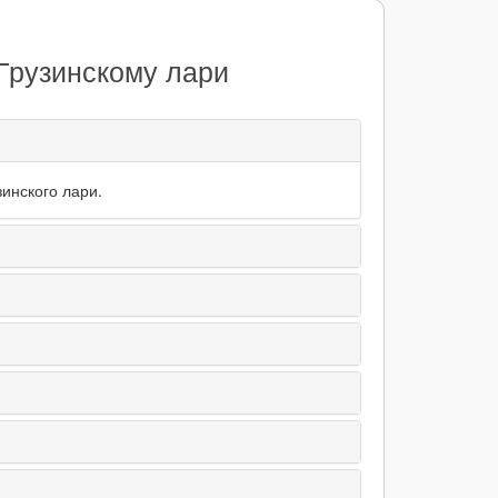
 Грузинскому лари
зинского лари.