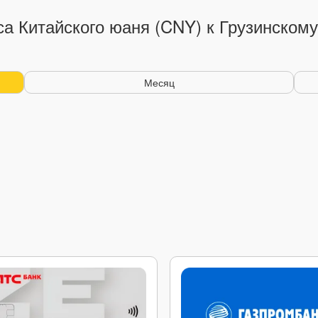
са Китайского юаня (CNY) к Грузинскому
Месяц