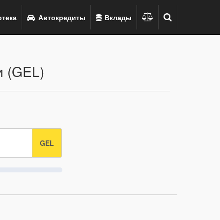
тека
Автокредиты
Вклады
и (GEL)