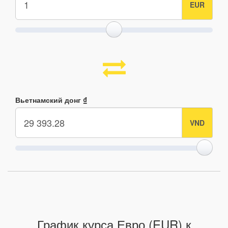
Вьетнамский донг ₫
График курса Евро (EUR) к