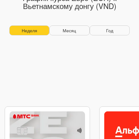
Вьетнамскому донгу (VND)
Неделя
Месяц
Год