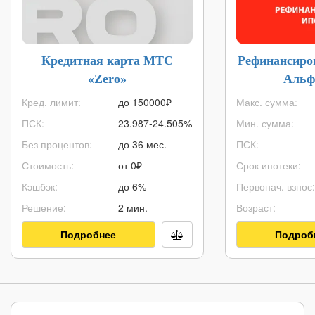
Кредитная карта МТС
Рефинансиро
«Zero»
Альф
Кред. лимит:
до
150000
₽
Макс. сумма:
ПСК:
23.987-24.505%
Мин. сумма:
Без процентов:
до 36 мес.
ПСК:
Стоимость:
от 0₽
Срок ипотеки:
Кэшбэк:
до 6%
Первонач. взнос:
Решение:
2 мин.
Возраст:
Подробнее
Подроб