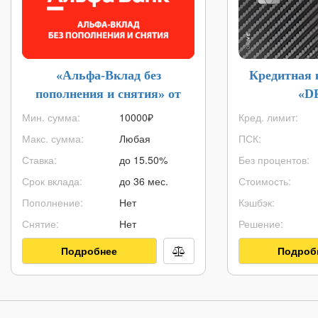
«Альфа-Вклад без
Кредитная 
пополнения и снятия» от
«D
Альфа-Банка
Мин. сумма:
10000
₽
Кред. лимит:
Макс. сумма:
Любая
ПСК:
Ставка:
до 15.50%
Без процентов:
Срок вклада:
до 36 мес.
Стоимость:
Пополнение:
Нет
Кэшбэк:
Снятие:
Нет
Решение:
Подробнее
Подроб