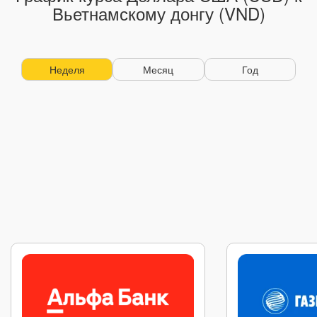
Вьетнамскому донгу (VND)
Неделя
Месяц
Год