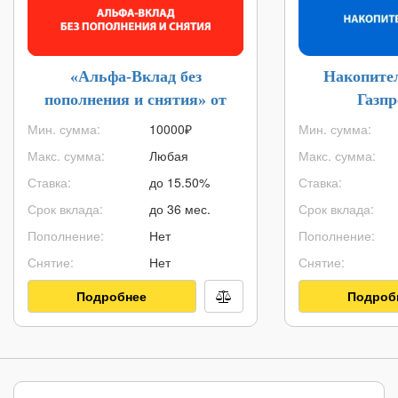
«Альфа-Вклад без
Накопите
пополнения и снятия» от
Газп
Альфа-Банка
Мин. сумма:
10000
₽
Мин. сумма:
Макс. сумма:
Любая
Макс. сумма:
Ставка:
до 15.50%
Ставка:
Срок вклада:
до 36 мес.
Срок вклада:
Пополнение:
Нет
Пополнение:
Снятие:
Нет
Снятие:
Подробнее
Подроб