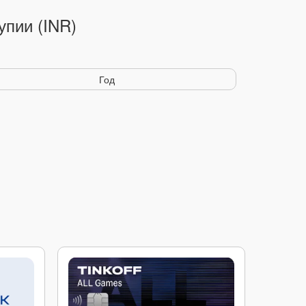
упии (INR)
Год