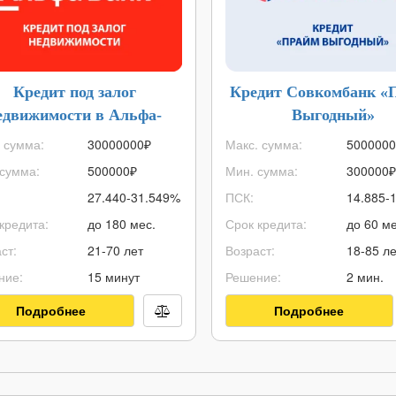
Кредит под залог
Кредит Совкомбанк «
едвижимости в Альфа-
Выгодный»
Банке
 сумма:
30000000
₽
Макс. сумма:
5000000
сумма:
500000
₽
Мин. сумма:
300000
₽
27.440-31.549%
ПСК:
14.885-
кредита:
до 180 мес.
Срок кредита:
до 60 ме
ст:
21-70 лет
Возраст:
18-85 ле
ние:
15 минут
Решение:
2 мин.
Подробнее
Подробнее