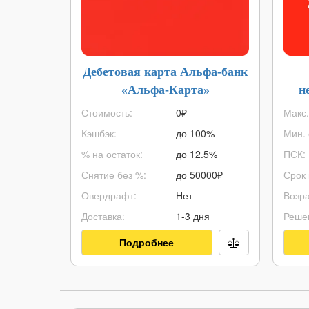
Дебетовая карта Альфа-банк
«Альфа-Карта»
н
Стоимость:
0₽
Макс.
Кэшбэк:
до 100%
Мин. 
% на остаток:
до 12.5%
ПСК:
Снятие без %:
до
50000
₽
Срок 
Овердрафт:
Нет
Возра
Доставка:
1-3 дня
Реше
Подробнее