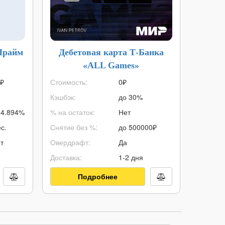
Прайм
Дебетовая карта Т-Банка
Кред
«ALL Games»
₽
Стоимость:
0₽
Макс. с
Кэшбэк:
до 30%
Мин. су
14.894%
% на остаток:
Нет
ПСК:
с.
Снятие без %:
до
500000
₽
Срок кр
т
Овердрафт:
Да
Возраст:
Доставка:
1-2 дня
Решение
Подробнее