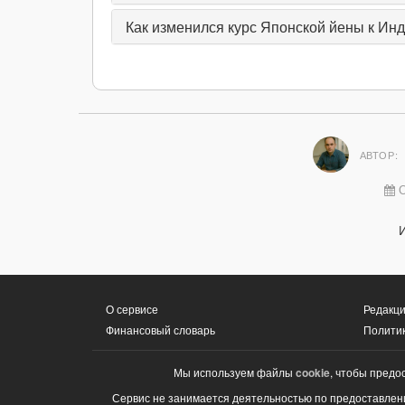
Как изменился курс Японской йены к Инд
АВТОР:
О
О сервисе
Редакци
Финансовый словарь
Полити
Мы используем файлы
cookie
, чтобы предо
Сервис не занимается деятельностью по предоставлени