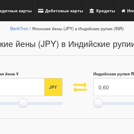
едитные карты
Дебетовые карты
Кредиты
Ипо
BankTron
/ Японские йены (JPY) в Индийские рупии (INR)
кие йены (JPY) в Индийские рупии
ая йена ¥
Индийская рупия 