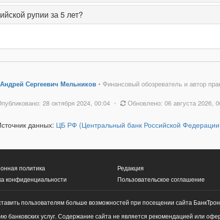
ийской рупии за 5 лет?
Андрей Сергеевич Мельников
• Финансовый обозреватель и автор пра
публиковано: 28 октября 2024, 00:04
•
Обновлено: 06 августа 2026, 0
Источник данных:
ЦБ РФ (Центральный банк Российской Федерации
онная политика
Редакция
ка конфиденциальности
Пользовательское соглашение
ставить пользователям больше возможностей при посещении сайта БанкТрон
ю банковских услуг. Содержание сайта не является рекомендацией или офе