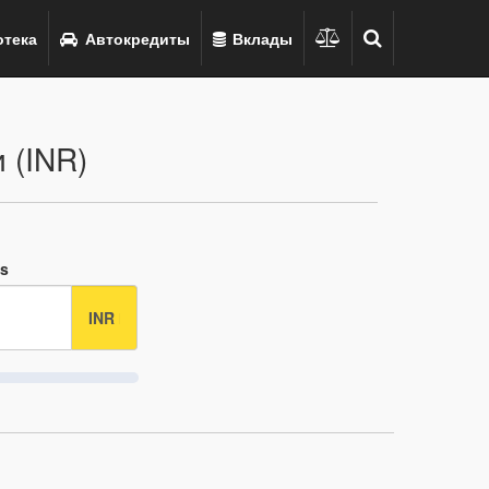
тека
Автокредиты
Вклады
 (INR)
Rs