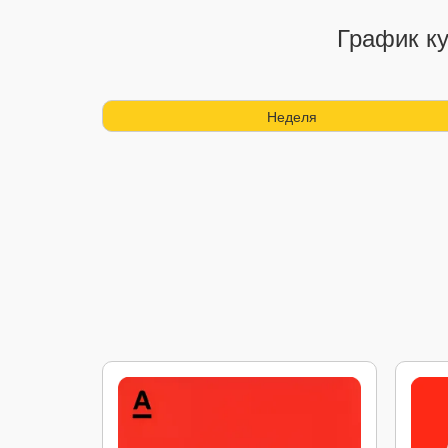
График ку
Неделя