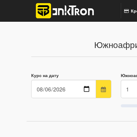
Кр
Южноафрик
Курс на дату
Южноаф