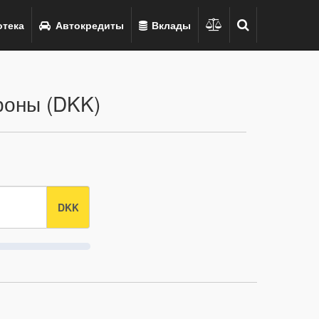
тека
Автокредиты
Вклады
роны (DKK)