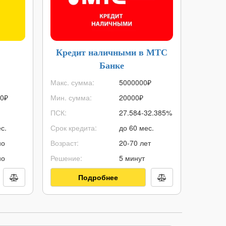
Кредит наличными в МТС
Ипот
Банке
д
Макс. сумма:
5000000
₽
Макс. с
0
₽
Мин. сумма:
20000
₽
Мин. су
ПСК:
27.584-32.385%
ПСК:
с.
Срок кредита:
до 60 мес.
Срок ип
но
Возраст:
20-70 лет
Первонач
но
Решение:
5 минут
Возраст:
Подробнее