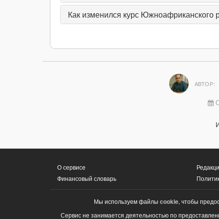
Как изменился курс Южноафриканского рэ
АВТОР:
О
О сервисе
Редакци
Финансовый словарь
Полити
Мы используем файлы
cookie
, чтобы предо
Сервис не занимается деятельностью по предоставлени