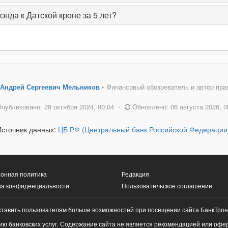
нда к Датской кроне за 5 лет?
Андрей Сергеевич Мельников
• Финансовый обозреватель и автор пра
публиковано: 28 октября 2024, 00:04
•
Обновлено: 06 августа 2026, 0
Источник данных:
ЦБ РФ (Центральный банк Российской Федерации
онная политика
Редакция
ка конфиденциальности
Пользовательское соглашение
ставить пользователям больше возможностей при посещении сайта БанкТрон
ю банковских услуг. Содержание сайта не является рекомендацией или офе