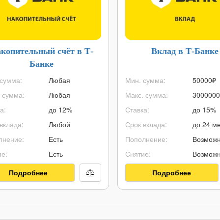
копительный счёт в Т-
Вклад в Т-Банке
Банке
сумма:
Любая
Мин. сумма:
50000
₽
 сумма:
Любая
Макс. сумма:
3000000
а:
до 12%
Ставка:
до 15%
вклада:
Любой
Срок вклада:
до 24 ме
лнение:
Есть
Пополнение:
Возмож
е:
Есть
Снятие:
Возмож
Подробнее
Подробнее