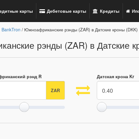
едитные карты
Дебетовые карты
Кредиты
Ипо
BankTron
/ Южноафриканские рэнды (ZAR) в Датские кроны (DKK)
анские рэнды (ZAR) в Датские к
риканский рэнд R
Датская крона Kr