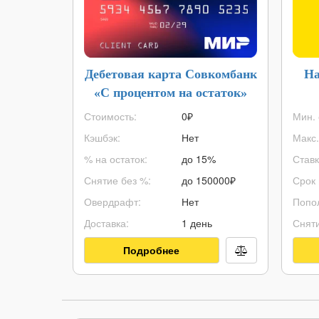
Дебетовая карта Совкомбанк
На
«С процентом на остаток»
Стоимость:
0₽
Мин. 
Кэшбэк:
Нет
Макс.
% на остаток:
до 15%
Ставк
Снятие без %:
до
150000
₽
Срок 
Овердрафт:
Нет
Попо
Доставка:
1 день
Сняти
Подробнее