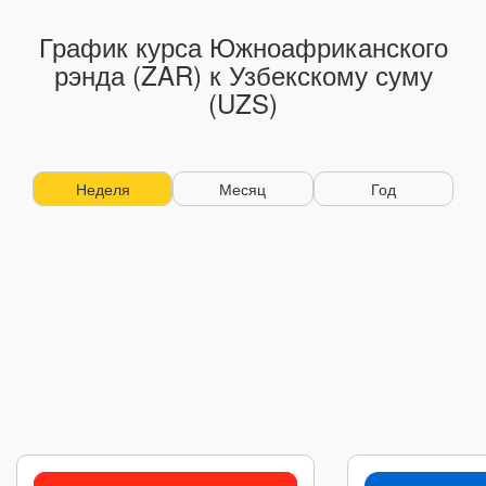
График курса Южноафриканского
рэнда (ZAR) к Узбекскому суму
(UZS)
Неделя
Месяц
Год