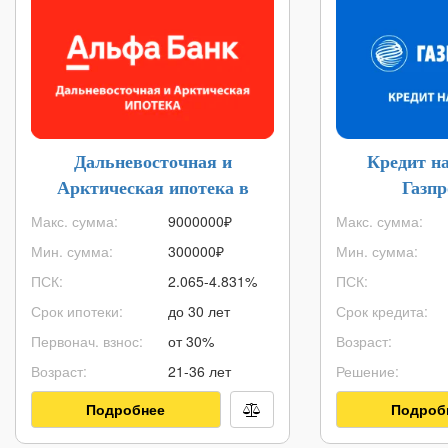
Дальневосточная и
Кредит н
Арктическая ипотека в
Газп
Альфа-Банке
Макс. сумма:
9000000
₽
Макс. сумма:
Мин. сумма:
300000
₽
Мин. сумма:
ПСК:
2.065-4.831%
ПСК:
Срок ипотеки:
до 30 лет
Срок кредита:
Первонач. взнос:
от 30%
Возраст:
Возраст:
21-36 лет
Решение:
Подробнее
Подроб