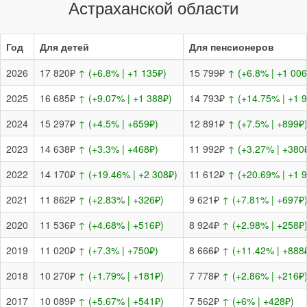
Астраханской области
Год
Для детей
Для пенсионеров
2026
17 820₽
↑ (+6.8% | +1 135₽)
15 799₽
↑ (+6.8% | +1 006
2025
16 685₽
↑ (+9.07% | +1 388₽)
14 793₽
↑ (+14.75% | +1 
2024
15 297₽
↑ (+4.5% | +659₽)
12 891₽
↑ (+7.5% | +899₽
2023
14 638₽
↑ (+3.3% | +468₽)
11 992₽
↑ (+3.27% | +380
2022
14 170₽
↑ (+19.46% | +2 308₽)
11 612₽
↑ (+20.69% | +1 
2021
11 862₽
↑ (+2.83% | +326₽)
9 621₽
↑ (+7.81% | +697₽
2020
11 536₽
↑ (+4.68% | +516₽)
8 924₽
↑ (+2.98% | +258₽
2019
11 020₽
↑ (+7.3% | +750₽)
8 666₽
↑ (+11.42% | +888
2018
10 270₽
↑ (+1.79% | +181₽)
7 778₽
↑ (+2.86% | +216₽
2017
10 089₽
↑ (+5.67% | +541₽)
7 562₽
↑ (+6% | +428₽)