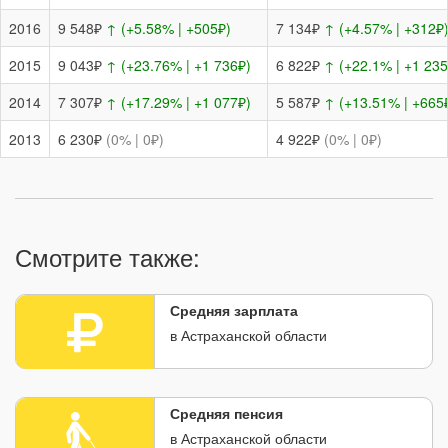
2016
9 548₽
↑ (+5.58% | +505₽)
7 134₽
↑ (+4.57% | +312₽
2015
9 043₽
↑ (+23.76% | +1 736₽)
6 822₽
↑ (+22.1% | +1 235
2014
7 307₽
↑ (+17.29% | +1 077₽)
5 587₽
↑ (+13.51% | +665
2013
6 230₽
(0% | 0₽)
4 922₽
(0% | 0₽)
Смотрите также:
Средняя зарплата
в Астраханской области
Средняя пенсия
в Астраханской области