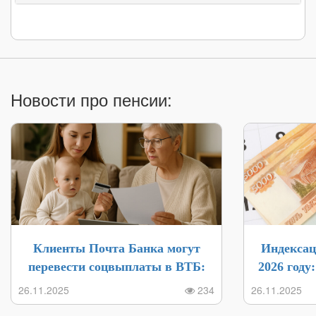
март 2022
12 290₽
↓ (-0.03% | -4₽)
16 058₽
↓ (-0.
февраль 2022
12 294₽
↑ (+0.01% | +1₽)
16 073₽
↓ (-0.
январь 2022
12 293₽
(0% | 0₽)
16 074₽
(0% | 
Новости про пенсии:
Клиенты Почта Банка могут
Индексац
перевести соцвыплаты в ВТБ:
2026 году
инструкция и бонусы в 2025 году
выпла
26.11.2025
234
26.11.2025