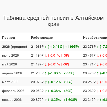
Таблица средней пенсии в Алтайском
крае
Период
Работающие
Неработающи
2026 (среднее)
21 066₽
↑ (+10.46% | +1 995₽)
23 376₽
↑ (+7.
июнь 2026
21 194₽
↓ (-0.01% | -3₽)
23 461₽
↓ (-0.
май 2026
21 197₽
↓ (-0.01% | -3₽)
23 471₽
↓ (-0.
апрель 2026
21 200₽
↑ (+1.06% | +222₽)
23 478₽
↑ (+0.
март 2026
20 978₽
↑ (+0.12% | +26₽)
23 259₽
↓ (-0.
февраль 2026
20 952₽
↑ (+0.38% | +80₽)
23 269₽
↓ (-0.
январь 2026
20 872₽
↑ (+8.35% | +1 608₽)
23 315₽
↑ (+6.