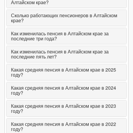
Алтайском крае?
февраль 2023
13 867₽
↑ (+1.1% | +151₽)
18 452₽
↓ (-0.
Сколько работающих пенсионеров в Алтайском
январь 2023
крае?
13 716₽
↑ (+2.35% | +315₽)
18 462₽
↑ (+4.
2022 (среднее)
12 643₽
(0% | 0₽)
17 038₽
(0% | 
Как изменилась пенсия в Алтайском крае за
последние три года?
декабрь 2022
13 401₽
↑ (+2.51% | +328₽)
17 687₽
↓ (-0.
Как изменилась пенсия в Алтайском крае за
ноябрь 2022
13 073₽
↑ (+1.59% | +205₽)
17 700₽
↓ (-0.
последние пять лет?
октябрь 2022
12 868₽
↑ (+0.61% | +78₽)
17 711₽
↓ (-0.
Какая средняя пенсия в Алтайском крае в 2025
году?
сентябрь 2022
12 790₽
↑ (+0.28% | +36₽)
17 713₽
(0% | 
август 2022
12 754₽
↑ (+1.08% | +136₽)
17 713₽
↓ (-0.
Какая средняя пенсия в Алтайском крае в 2024
году?
июль 2022
12 618₽
↑ (+0.66% | +83₽)
17 719₽
↓ (-0.
Какая средняя пенсия в Алтайском крае в 2023
июнь 2022
12 535₽
↑ (+0.86% | +107₽)
17 728₽
↑ (+9.
году?
май 2022
12 428₽
↑ (+0.48% | +59₽)
16 130₽
↓ (-0.
Какая средняя пенсия в Алтайском крае в 2022
году?
апрель 2022
12 369₽
↑ (+0.64% | +79₽)
16 144₽
↑ (+0.