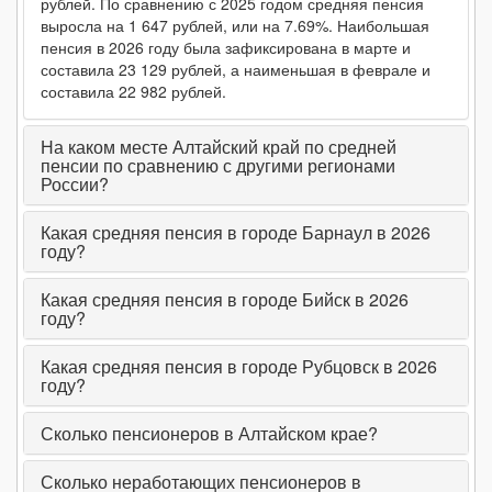
рублей. По сравнению с 2025 годом средняя пенсия
выросла на 1 647 рублей, или на 7.69%. Наибольшая
январь 2024
15 640₽
↑ (+0.51% | +79₽)
19 709₽
↑ (+6.
пенсия в 2026 году была зафиксирована в марте и
составила 23 129 рублей, а наименьшая в феврале и
2023 (среднее)
14 613₽
↑ (+15.58% | +1 970₽)
18 480₽
↑ (+8.
составила 22 982 рублей.
декабрь 2023
15 561₽
↑ (+0.63% | +98₽)
18 458₽
↓ (-0.
На каком месте Алтайский край по средней
ноябрь 2023
15 463₽
↑ (+1.56% | +238₽)
18 468₽
↓ (-0.
пенсии по сравнению с другими регионами
России?
октябрь 2023
15 225₽
↑ (+2.05% | +306₽)
18 482₽
↓ (-0.
Какая средняя пенсия в городе Барнаул в 2026
сентябрь 2023
14 919₽
↑ (+0.59% | +87₽)
18 495₽
↓ (-0.
году?
август 2023
14 832₽
↑ (+1.97% | +287₽)
18 498₽
↑ (+0.
Какая средняя пенсия в городе Бийск в 2026
году?
июль 2023
14 545₽
↑ (+0.61% | +88₽)
18 492₽
↓ (-0.
июнь 2023
14 457₽
↑ (+0.64% | +92₽)
18 496₽
↓ (-0.
Какая средняя пенсия в городе Рубцовск в 2026
году?
май 2023
14 365₽
↑ (+0.03% | +4₽)
18 505₽
↑ (+0.
Сколько пенсионеров в Алтайском крае?
апрель 2023
14 361₽
↑ (+2.26% | +317₽)
18 504₽
↑ (+0.
Сколько неработающих пенсионеров в
март 2023
14 044₽
↑ (+1.28% | +177₽)
18 450₽
↓ (-0.