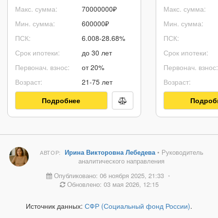
Макс. сумма:
70000000
₽
Макс. сумма:
Мин. сумма:
600000
₽
Мин. сумма:
ПСК:
6.008-28.68%
ПСК:
Срок ипотеки:
до 30 лет
Срок ипотеки:
Первонач. взнос:
от 20%
Первонач. взнос:
Возраст:
21-75 лет
Возраст:
Подробнее
Подроб
Ирина Викторовна Лебедева
• Руководитель
АВТОР:
аналитического направления
Опубликовано: 06 ноября 2025, 21:33
•
Обновлено: 03 мая 2026, 12:15
Источник данных:
СФР (Социальный фонд России)
.