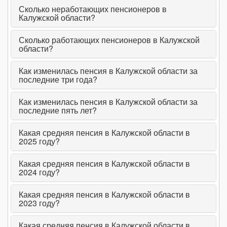
Сколько неработающих пенсионеров в
февраль 2023
15 266₽
↑ (+0.78% | +118₽)
20 343₽
↓ (-0.
Калужской области?
январь 2023
15 148₽
↑ (+2.35% | +348₽)
20 370₽
↑ (+4.
Сколько работающих пенсионеров в Калужской
области?
2022 (среднее)
14 154₽
(0% | 0₽)
18 777₽
(0% | 
Как изменилась пенсия в Калужской области за
декабрь 2022
14 800₽
↑ (+1.59% | +231₽)
19 491₽
↓ (-0.
последние три года?
ноябрь 2022
14 569₽
↑ (+0.83% | +120₽)
19 508₽
↓ (-0.
Как изменилась пенсия в Калужской области за
октябрь 2022
14 449₽
↑ (+0.53% | +76₽)
19 517₽
↓ (-0.
последние пять лет?
сентябрь 2022
14 373₽
↑ (+0.4% | +57₽)
19 530₽
↓ (-0.
Какая средняя пенсия в Калужской области в
2025 году?
август 2022
14 316₽
↑ (+1% | +142₽)
19 544₽
↑ (+0.
Какая средняя пенсия в Калужской области в
июль 2022
14 174₽
↑ (+0.35% | +50₽)
19 541₽
↓ (-0.
2024 году?
июнь 2022
14 124₽
↑ (+1.64% | +228₽)
19 550₽
↑ (+9.
Какая средняя пенсия в Калужской области в
2023 году?
май 2022
13 896₽
↑ (+0.33% | +46₽)
17 797₽
↓ (-0.
апрель 2022
13 850₽
↑ (+0.59% | +81₽)
17 804₽
↑ (+0.
Какая средняя пенсия в Калужской области в