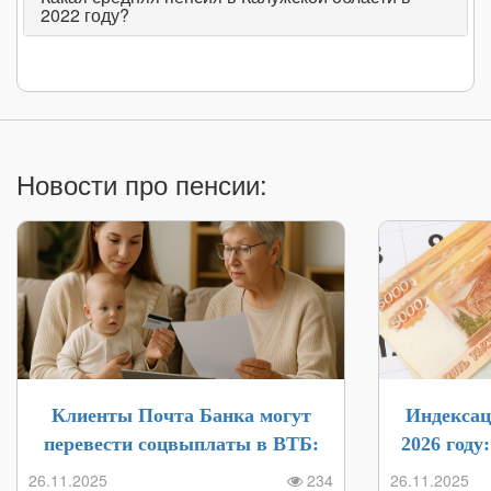
2022 году?
март 2022
13 769₽
↑ (+0.03% | +4₽)
17 675₽
↓ (-0.
февраль 2022
13 765₽
(0% | 0₽)
17 681₽
↓ (-0.
январь 2022
13 765₽
(0% | 0₽)
17 682₽
(0% | 
Новости про пенсии:
Клиенты Почта Банка могут
Индексац
перевести соцвыплаты в ВТБ:
2026 году
инструкция и бонусы в 2025 году
выпла
26.11.2025
234
26.11.2025