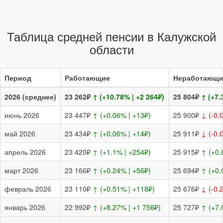
Таблица средней пенсии в Калужской
области
Период
Работающие
Неработающи
2026 (среднее)
23 262₽
↑ (+10.78% | +2 264₽)
25 804₽
↑ (+7.
июнь 2026
23 447₽
↑ (+0.06% | +13₽)
25 900₽
↓ (-0.
май 2026
23 434₽
↑ (+0.06% | +14₽)
25 911₽
↓ (-0.
апрель 2026
23 420₽
↑ (+1.1% | +254₽)
25 915₽
↑ (+0.
март 2026
23 166₽
↑ (+0.24% | +56₽)
25 694₽
↑ (+0.
февраль 2026
23 110₽
↑ (+0.51% | +118₽)
25 676₽
↓ (-0.
январь 2026
22 992₽
↑ (+8.27% | +1 756₽)
25 727₽
↑ (+7.