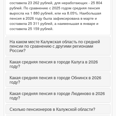
составила 23 262 рублей, для неработающих - 25 804
рублей. По сравнению с 2025 годом средняя пенсия
январь 2024
17 085₽
↑ (+1.03% | +175₽)
21 735₽
↑ (+6.
выросла на 1 880 рублей, или на 8.05%. Наибольшая
пенсия в 2026 году была зафиксирована в марте и
2023 (среднее)
15 971₽
↑ (+12.83% | +1 816₽)
20 358₽
↑ (+8.
составила 25 311 рублей, а наименьшая в январе и
декабрь 2023
16 910₽
↑ (+0.94% | +158₽)
20 327₽
↓ (-0.
составила 25 159 рублей.
ноябрь 2023
16 752₽
↑ (+1.69% | +279₽)
20 346₽
↓ (-0.
На каком месте Калужская область по средней
пенсии по сравнению с другими регионами
октябрь 2023
16 473₽
↑ (+0.95% | +155₽)
20 360₽
↓ (-0.
России?
сентябрь 2023
16 318₽
↑ (+0.62% | +100₽)
20 367₽
↓ (-0.
Какая средняя пенсия в городе Калуга в 2026
году?
август 2023
16 218₽
↑ (+1.93% | +307₽)
20 374₽
↑ (+0.
июль 2023
15 911₽
↑ (+0.49% | +78₽)
20 357₽
↓ (-0.
Какая средняя пенсия в городе Обнинск в 2026
году?
июнь 2023
15 833₽
↑ (+0.29% | +46₽)
20 363₽
↓ (-0.
Какая средняя пенсия в городе Людиново в 2026
май 2023
15 787₽
↑ (+1.64% | +254₽)
20 369₽
↓ (-0.
году?
апрель 2023
15 533₽
↑ (+0.23% | +36₽)
20 376₽
↑ (+0.
Сколько пенсионеров в Калужской области?
март 2023
15 497₽
↑ (+1.51% | +231₽)
20 345₽
↑ (+0.