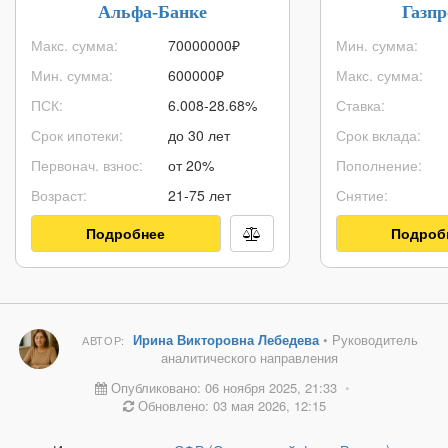
Альфа-Банке
Газп
Макс. сумма:
70000000
₽
Мин. сумма:
Мин. сумма:
600000
₽
Макс. сумма:
ПСК:
6.008-28.68%
Ставка:
Срок ипотеки:
до 30 лет
Срок вклада:
Первонач. взнос:
от 20%
Пополнение:
Возраст:
21-75 лет
Снятие:
Подробнее
Подроб
Ирина Викторовна Лебедева
• Руководитель
АВТОР:
аналитического направления
Опубликовано: 06 ноября 2025, 21:33
•
Обновлено: 03 мая 2026, 12:15