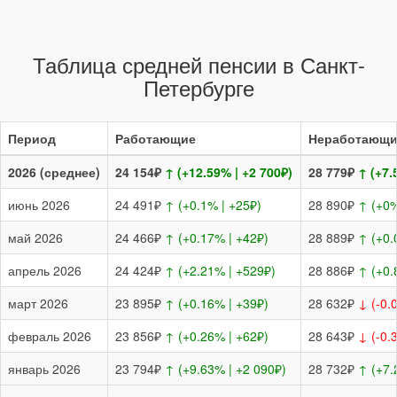
Таблица средней пенсии в Санкт-
Петербурге
Период
Работающие
Неработающи
2026 (среднее)
24 154₽
↑ (+12.59% | +2 700₽)
28 779₽
↑ (+7.
июнь 2026
24 491₽
↑ (+0.1% | +25₽)
28 890₽
↑ (+0%
май 2026
24 466₽
↑ (+0.17% | +42₽)
28 889₽
↑ (+0.
апрель 2026
24 424₽
↑ (+2.21% | +529₽)
28 886₽
↑ (+0.
март 2026
23 895₽
↑ (+0.16% | +39₽)
28 632₽
↓ (-0.
февраль 2026
23 856₽
↑ (+0.26% | +62₽)
28 643₽
↓ (-0.
январь 2026
23 794₽
↑ (+9.63% | +2 090₽)
28 732₽
↑ (+7.