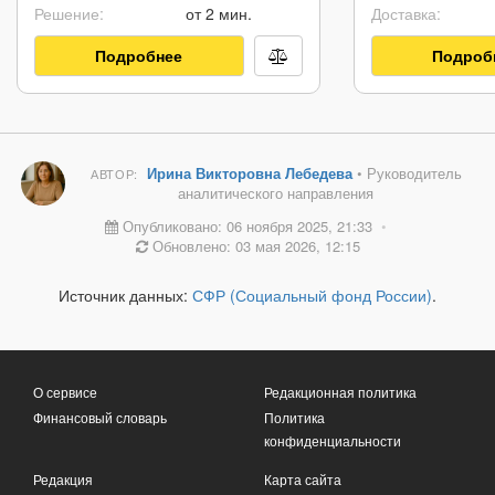
Решение:
от 2 мин.
Доставка:
Подробнее
Подроб
Ирина Викторовна Лебедева
• Руководитель
АВТОР:
аналитического направления
Опубликовано: 06 ноября 2025, 21:33
•
Обновлено: 03 мая 2026, 12:15
Источник данных:
СФР (Социальный фонд России)
.
О сервисе
Редакционная политика
Финансовый словарь
Политика
конфиденциальности
Редакция
Карта сайта