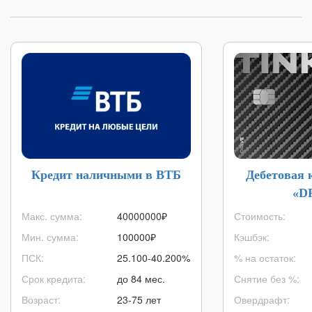
Кредит наличными в ВТБ
Дебетовая 
«D
Макс. сумма:
40000000
₽
Стоимость:
Мин. сумма:
100000
₽
Кэшбэк:
ПСК:
25.100-40.200%
% на остаток:
Срок кредита:
до 84 мес.
Снятие без %:
Возраст:
23-75 лет
Овердрафт: