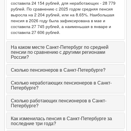
составила 24 154 рублей, для неработающих - 28 779
рублей. По сравнению с 2025 годом средняя пенсия
январь 2024
17 080₽
↑ (+0.53% | +90₽)
24 199₽
↑ (+6.
выросла на 2 204 рублей, или на 8.65%. Наибольшая
пенсия в 2026 году была зафиксирована в мае и
2023 (среднее)
16 296₽
↑ (+7.09% | +1 079₽)
22 618₽
↑ (+8.
составила 27 745 рублей, а наименьшая в январе и
декабрь 2023
16 990₽
↑ (+0.99% | +166₽)
22 620₽
↓ (-0.
составила 27 606 рублей.
ноябрь 2023
16 824₽
↑ (+1.23% | +205₽)
22 629₽
↓ (-0.
На каком месте Санкт-Петербург по средней
пенсии по сравнению с другими регионами
октябрь 2023
16 619₽
↑ (+0.7% | +116₽)
22 652₽
↑ (+0.
России?
сентябрь 2023
16 503₽
↑ (+0.31% | +51₽)
22 650₽
↑ (+0.
Сколько пенсионеров в Санкт-Петербурге?
август 2023
16 452₽
↑ (+1.47% | +239₽)
22 639₽
↑ (+0.
Сколько неработающих пенсионеров в Санкт-
июль 2023
16 213₽
↑ (+0.35% | +57₽)
22 610₽
↓ (-0%
Петербурге?
июнь 2023
16 156₽
↓ (-0.39% | -64₽)
22 611₽
↓ (-0.
Сколько работающих пенсионеров в Санкт-
Петербурге?
май 2023
16 220₽
↑ (+0.86% | +139₽)
22 619₽
↓ (-0.
Как изменилась пенсия в Санкт-Петербурге за
апрель 2023
16 081₽
↑ (+1.15% | +183₽)
22 626₽
↑ (+0.
последние три года?
март 2023
15 898₽
↑ (+0.47% | +75₽)
22 577₽
↓ (-0.