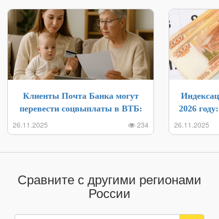
март 2022
14 958₽
↑ (+0.11% | +17₽)
19 679₽
↓ (-0.
февраль 2022
14 941₽
↑ (+0.25% | +38₽)
19 703₽
↓ (-0.
январь 2022
14 903₽
(0% | 0₽)
19 726₽
(0% | 
Клиенты Почта Банка могут
Индексац
перевести соцвыплаты в ВТБ:
2026 году
инструкция и бонусы в 2025 году
выпла
26.11.2025
234
26.11.2025
Сравните с другими регионами
России